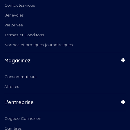
Groupe Coderr
Cuisine de la terre
Contactez-nous
Instinct Canin
Ça se passe chez nous
Jeunesse
Bénévoles
D'une rive à l'autre
Julio,trepanier,nous,tv
De Nous à Vous
Vie privée
L'orée des champs
DE RETOUR AU TRAVAIL
Termes et Conditons
Le Québec connecté
Des histoires de vie
Mario Bélanger, Serge-Yvan...
Normes et pratiques journalistiques
Défilé de Noël de...
Microbrasserie le lion bleu
Diffuseur TRAM présente
NousTV
Débat Élections Fédérales...
Magasinez
NousTV Mauricie
Découvrez ce qu'est NousTV
Orchestre Philharmonique
Défilé de Noël de...
Consommateurs
Popote roulante
Enfin Noël!
Prachute horizon
Affaires
Ensemble vocal Les Voix Libres
Programmation des Fêtes, La...
Ensemble vocal Voix Libres
Programmation des Fêtes, Tam...
Entrepreneurs d'ici
L'entreprise
Programmation des Fêtes, Un...
Escapades d'Ici
Programmation des Fêtes,...
Espace Public
Cogeco Connexion
Pyrowave
Femmes Inspirantes
Québec
Carrières
Festival de Cinéma Créativa...