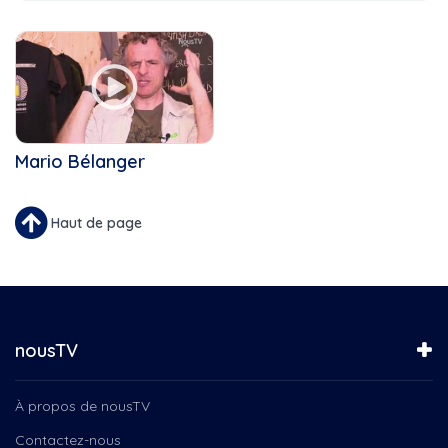
Ah les jeunes!
Cette Année
Ais,coeur,action,
Ah les jeunes! (Beauce...
Boulangerie Lesage
Attache tes bottes
Caroule.tv, çaroule.tv,...
Au coeur de l'action
Chef
Au coeur des Festivités...
Chef Justine
Au coin de la table ronde
Chocolaterie au coeur fondant
Aux Pays de l'érable
Mario Bélanger
Chorales
Aventuriers à bord
Cinéma du complexe
Babillard communautaire
Coeur, action, coup, pouce
Balado Vivre Saison 3
Haut de page
Coops d’habitation
C'est ma job!
Crèches de Noël
Cabaret des Arts
Culture beauce-sartigan, mrc,...
Café historique
Entrepreneurs
Capture Culture
Escapades
Chef François
nousTV
Femmes
Chef Justine-Familial
François
Concert de Noël de l'École...
Gaby Woogie Nicolas Patterson...
À propos de nousTV
Concert de Noël La SAMS
Garderie
Conseil municipal de la Ville...
Contactez-nous