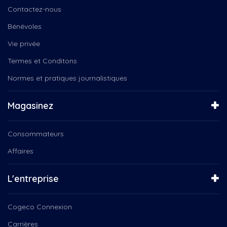
Groupe Coderr
Cuisine de la terre
Contactez-nous
Instinct Canin
Ça se passe chez nous
Jeunesse
Bénévoles
D'une rive à l'autre
Julio,trepanier,nous,tv
De Nous à Vous
Vie privée
L'orée des champs
DE RETOUR AU TRAVAIL
Termes et Conditons
Le Québec connecté
Des histoires de vie
Mario Bélanger, Serge-Yvan...
Normes et pratiques journalistiques
Défilé de Noël de...
Microbrasserie le lion bleu
Diffuseur TRAM présente
NousTV
Débat Élections Fédérales...
Magasinez
NousTV Mauricie
Découvrez ce qu'est NousTV
Orchestre Philharmonique
Défilé de Noël de...
Consommateurs
Popote roulante
Enfin Noël!
Prachute horizon
Affaires
Ensemble vocal Les Voix Libres
Programmation des Fêtes, La...
Ensemble vocal Voix Libres
Programmation des Fêtes, Tam...
Entrepreneurs d'ici
L'entreprise
Programmation des Fêtes, Un...
Escapades d'Ici
Programmation des Fêtes,...
Espace Public
Cogeco Connexion
Pyrowave
Femmes Inspirantes
Québec
Carrières
Festival de Cinéma Créativa...