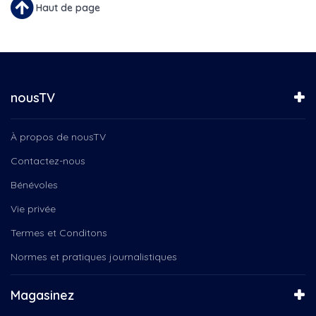
Le Québec Connecté...
Haut de page
Les Folies de Bryan
Les Incontournables
Les Jarrets Noirs
Les Mercredis Musicaux
Les Perreault à vélo
nousTV
Les sentiers de ski de fond...
Les sentiers pédestres en...
À propos de nousTV
Les soirées Microbrasserire
Les visages de l'engagement...
Contactez-nous
Mange ta région
Bénévoles
MRC des Appalaches
Métiers d'autrefois
Vie privée
Nos organismes de...
Termes et Conditons
Nos partenariats
Noël en chansons à Thetford
Normes et pratiques journalistiques
Orchestre Philharmonique de...
Par amour pour nos proches
Magasinez
Parade de Noël de Sept-Îles