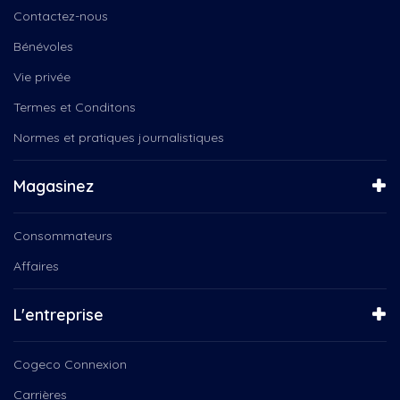
Groupe Coderr
Cuisine de la terre
Contactez-nous
Instinct Canin
Ça se passe chez nous
Jeunesse
Bénévoles
D'une rive à l'autre
Julio,trepanier,nous,tv
De Nous à Vous
Vie privée
L'orée des champs
DE RETOUR AU TRAVAIL
Termes et Conditons
Le Québec connecté
Des histoires de vie
Mario Bélanger, Serge-Yvan...
Normes et pratiques journalistiques
Défilé de Noël de...
Microbrasserie le lion bleu
Diffuseur TRAM présente
NousTV
Débat Élections Fédérales...
Magasinez
NousTV Mauricie
Découvrez ce qu'est NousTV
Orchestre Philharmonique
Défilé de Noël de...
Consommateurs
Popote roulante
Enfin Noël!
Prachute horizon
Affaires
Ensemble vocal Les Voix Libres
Programmation des Fêtes, La...
Ensemble vocal Voix Libres
Programmation des Fêtes, Tam...
Entrepreneurs d'ici
L'entreprise
Programmation des Fêtes, Un...
Escapades d'Ici
Programmation des Fêtes,...
Espace Public
Cogeco Connexion
Pyrowave
Femmes Inspirantes
Québec
Carrières
Festival de Cinéma Créativa...