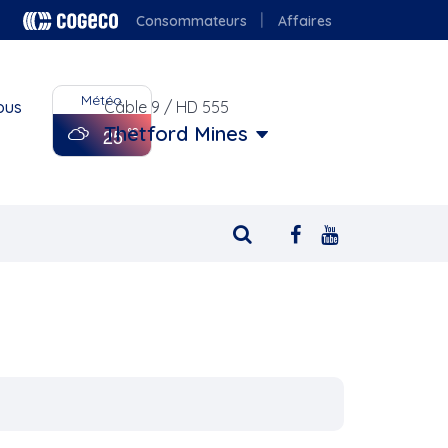
Consommateurs
Affaires
Météo
ous
Câble 9 / HD 555
Thetford Mines
25