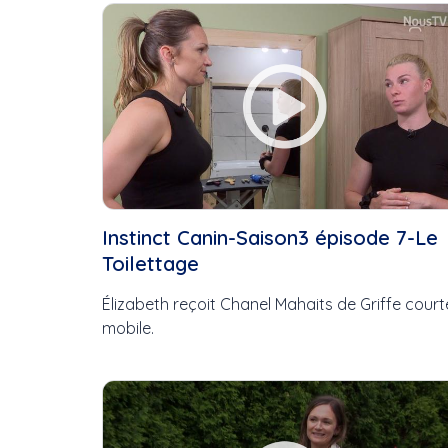
Cette Semaine
Ce Mois
Cette Année
Instinct Canin-Saison3 épisode 7-Le
Toilettage
Élizabeth reçoit Chanel Mahaits de Griffe court
mobile.