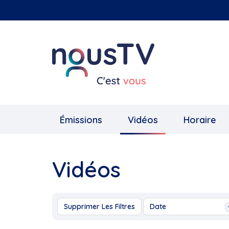
Aller
au
contenu
principal
Émissions
Vidéos
Horaire
Vidéos
Supprimer Les Filtres
Date
Aujourd'hui