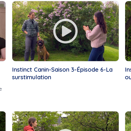
Ah les jeunes, hiver
Ah les jeunes! (Beauce...
2024,...
Attache tes bottes
Ais,coeur,action,
Au coeur de l'action
Boulangerie Lesage
Au coeur des Festivités...
Caroule.tv,
Au coin de la table ronde
çaroule.tv,...
Aux Pays de l'érable
Chef
Aventuriers à bord
Chef Justine
Babillard communautaire
Chocolaterie au coeur
Balado Vivre Saison 3
fondant
C'est ma job!
Instinct Canin-Saison 3-Épisode 6-La
In
Chorales
Cabaret des Arts
surstimulation
ou
Cinéma du complexe
Café historique
Coeur, action, coup,
Capture Culture
e
pouce
Chef François
Coops d’habitation
Chef Justine-Familial
Crèches de Noël
Concert de Noël de
Culture beauce-
l'École...
sartigan, mrc,...
Concert de Noël La SAMS
Entrepreneurs
Conseil municipal de la