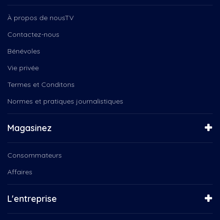
Groupe Coderr
Cuisine de la terre
Instinct Canin
Ça se passe chez nous
À propos de nousTV
Jeunesse
D'une rive à l'autre
Contactez-nous
Julio,trepanier,nous,tv
De Nous à Vous
L'orée des champs
Bénévoles
DE RETOUR AU TRAVAIL
Le Québec connecté
Des histoires de vie
Vie privée
Mario Bélanger, Serge-Yvan...
Défilé de Noël de...
Microbrasserie le lion bleu
Termes et Conditons
Diffuseur TRAM présente
NousTV
Débat Élections Fédérales...
Normes et pratiques journalistiques
NousTV Mauricie
Découvrez ce qu'est NousTV
Orchestre Philharmonique
Défilé de Noël de...
Magasinez
Popote roulante
Enfin Noël!
Prachute horizon
Ensemble vocal Les Voix Libres
Programmation des Fêtes, La...
Consommateurs
Ensemble vocal Voix Libres
Programmation des Fêtes, Tam...
Entrepreneurs d'ici
Affaires
Programmation des Fêtes, Un...
Escapades d'Ici
Programmation des Fêtes,...
Espace Public
L'entreprise
Pyrowave
Femmes Inspirantes
Québec
Festival de Cinéma Créativa...