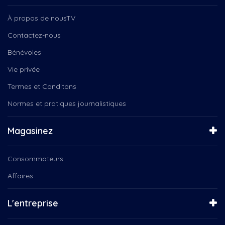
Groupe Coderr
Cuisine de la terre
Instinct Canin
Ça se passe chez nous
À propos de nousTV
Jeunesse
D'une rive à l'autre
Contactez-nous
Julio,trepanier,nous,tv
De Nous à Vous
L'orée des champs
Bénévoles
DE RETOUR AU TRAVAIL
Le Québec connecté
Des histoires de vie
Vie privée
Mario Bélanger, Serge-Yvan...
Défilé de Noël de...
Microbrasserie le lion bleu
Termes et Conditons
Diffuseur TRAM présente
NousTV
Débat Élections Fédérales...
Normes et pratiques journalistiques
NousTV Mauricie
Découvrez ce qu'est NousTV
Orchestre Philharmonique
Défilé de Noël de...
Magasinez
Popote roulante
Enfin Noël!
Prachute horizon
Ensemble vocal Les Voix Libres
Programmation des Fêtes, La...
Consommateurs
Ensemble vocal Voix Libres
Programmation des Fêtes, Tam...
Entrepreneurs d'ici
Affaires
Programmation des Fêtes, Un...
Escapades d'Ici
Programmation des Fêtes,...
Espace Public
L'entreprise
Pyrowave
Femmes Inspirantes
Québec
Festival de Cinéma Créativa...