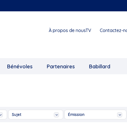
À propos de nousTV
Contactez-n
Bénévoles
Partenaires
Babillard
Sujet
Émission
Ah les jeunes, hiver
10 - Un emploi en sol...