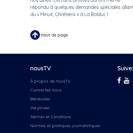
nos aînés. Certains artistes auront même
répondu à quelques demandes spéciales allan
du « Minuit, Chrétiens » à La Bolduc !
Haut de page
nousTV
Suive
À propos de nousTV
Contactez-nous
Bénévoles
Vie privée
Termes et Conditons
Normes et pratiques journalistiques