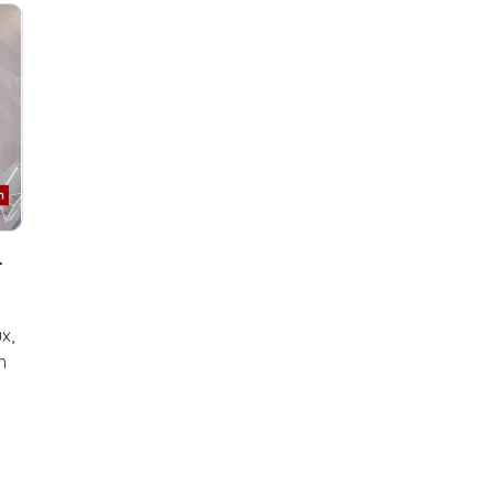
2024,...
5-Tel quel
Arnaque Grand-
Ah les jeunes!
Parent
Appalaches Hunters
Arthur Blanchet
Bingo Richelieu
Bingo, Club Richelieu,
Montmagny
NousTV...
Bouge ta vie
Boulangerie Lesage
C'est ma job!
Bénévoles, NousTV
Chef Justine-Familial
Caboose band, Plus en
Concert de Noël de
plus...
l'École...
-
cardio, santé
Concert de Noël La SAMS
Caroule.tv,
Connecté Montmagny
çaroule.tv,...
D'une rive à l'autre
x,
Chef Justine
Défilé de Noël de...
n
Chocolaterie au coeur
Défilé de Noël de...
fondant
Enfin Noël!
Chorales
Ensemble vocal Les Voix
Cinéma du complexe
Libres
CIQI FM 90,3
Ensemble vocal Voix