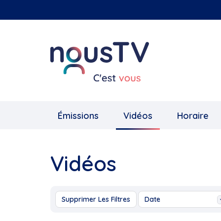
Aller
au
contenu
principal
Émissions
Vidéos
Horaire
Vidéos
Supprimer Les Filtres
Date
Aujourd'hui