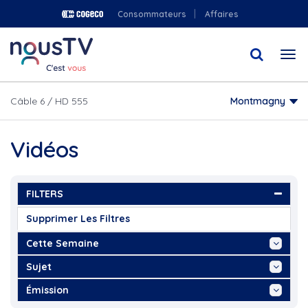
Aller
Consommateurs
Affaires
au
contenu
Togg
principal
navi
Câble 6 / HD 555
Montmagny
Vidéos
FILTERS
Supprimer Les Filtres
Cette Semaine
Aujourd'hui
Sujet
Cette Semaine
Ah les jeunes, hiver 2024,...
Émission
Ce Mois
Arnaque Grand-Parent