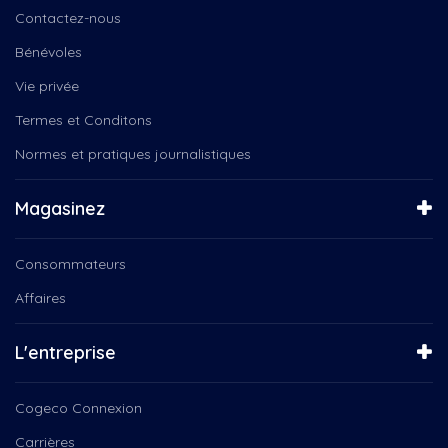
Daniel Landry
Instinct canin
Contactez-nous
Deny Cloutier
L'entrepreneur
Entraide au masculin...
Bénévoles
La boîte à chansons
Entrainement, santé, caopsule
La Féérie de Noël
Vie privée
Environnement
La Médiathèque
Termes et Conditons
F2Country Band
La Tête dans les nuances
Faon
Normes et pratiques journalistiques
La veillée des Dufour
Femmes
Le 150e du Canada
Festival de l'Oie Blanche
Le Choeur Pro-Musica
Magasinez
Folk, Beaulac
Le magicien des couleurs
François Bellefeuille,...
Le Noël des aînés
Consommateurs
Gabrielle Proulx
Le Québec connecté
Gaby Woogie Nicolas Patterson...
Affaires
Le Québec Connecté...
Garderie
Les contes du Père Noël
Groupe Coderr
Les Jarrets Noirs
L'entreprise
Ingrid St-Pierre, Plus en...
Les soirées Microbrasserire
Instinct Canin
Lire ICI
Cogeco Connexion
Jean-Michel Anctil
NousTV présente
Jeunesse
Carrières
Orchestre Philharmonique de...