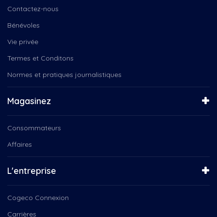
Daniel Landry
Instinct canin
Contactez-nous
Deny Cloutier
L'entrepreneur
Entraide au masculin...
Bénévoles
La boîte à chansons
Entrainement, santé, caopsule
La Féérie de Noël
Vie privée
Environnement
La Médiathèque
Termes et Conditons
F2Country Band
La Tête dans les nuances
Faon
Normes et pratiques journalistiques
La veillée des Dufour
Femmes
Le 150e du Canada
Festival de l'Oie Blanche
Le Choeur Pro-Musica
Magasinez
Folk, Beaulac
Le magicien des couleurs
François Bellefeuille,...
Le Noël des aînés
Consommateurs
Gabrielle Proulx
Le Québec connecté
Gaby Woogie Nicolas Patterson...
Affaires
Le Québec Connecté...
Garderie
Les contes du Père Noël
Groupe Coderr
Les Jarrets Noirs
L'entreprise
Ingrid St-Pierre, Plus en...
Les soirées Microbrasserire
Instinct Canin
Lire ICI
Cogeco Connexion
Jean-Michel Anctil
NousTV présente
Jeunesse
Carrières
Orchestre Philharmonique de...