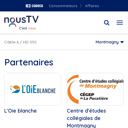
Aller
Consommateurs
Affaires
au
contenu
Togg
principal
navi
Câble 6 / HD 555
Montmagny
Partenaires
L'Oie blanche
Centre d'études
collégiales de
Montmagny