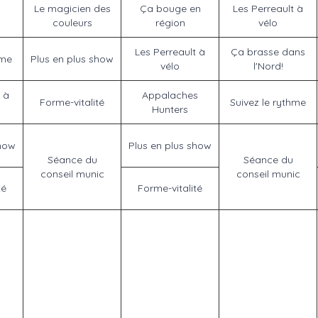
Le magicien des
Ça bouge en
Les Perreault à
couleurs
région
vélo
Les Perreault à
Ça brasse dans
hme
Plus en plus show
vélo
l'Nord!
 à
Appalaches
Forme-vitalité
Suivez le rythme
Hunters
show
Plus en plus show
Séance du
Séance du
conseil munic
conseil munic
té
Forme-vitalité