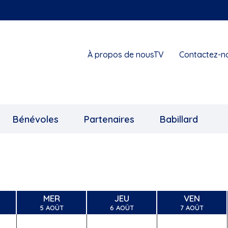
À propos de nousTV
Contactez-n
Bénévoles
Partenaires
Babillard
Babillard
Babillard
Babillard
ire
communautaire
communautaire
communautaire
MER
JEU
VEN
5 AOÛT
6 AOÛT
7 AOÛT