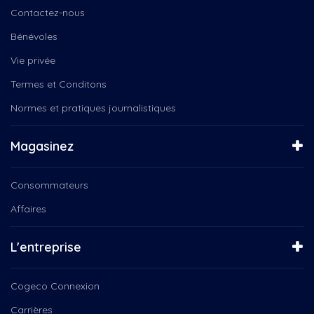
Daniel Landry
Instinct canin
Contactez-nous
Deny Cloutier
L'entrepreneur
Entraide au masculin...
Bénévoles
La boîte à chansons
Entrainement, santé, caopsule
La Féérie de Noël
Vie privée
Environnement
La Médiathèque
Termes et Conditons
F2Country Band
La Tête dans les nuances
Faon
Normes et pratiques journalistiques
La veillée des Dufour
Femmes
Le 150e du Canada
Festival de l'Oie Blanche
Le Choeur Pro-Musica
Magasinez
Folk, Beaulac
Le magicien des couleurs
François Bellefeuille,...
Le Noël des aînés
Consommateurs
Gabrielle Proulx
Le Québec connecté
Gaby Woogie Nicolas Patterson...
Affaires
Le Québec Connecté...
Garderie
Les contes du Père Noël
Groupe Coderr
Les Jarrets Noirs
L'entreprise
Ingrid St-Pierre, Plus en...
Les soirées Microbrasserire
Instinct Canin
Lire ICI
Cogeco Connexion
Jean-Michel Anctil
NousTV présente
Jeunesse
Carrières
Orchestre Philharmonique de...