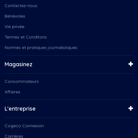
Daniel Landry
Instinct canin
Contactez-nous
Deny Cloutier
L'entrepreneur
Entraide au masculin...
Bénévoles
La boîte à chansons
Entrainement, santé, caopsule
La Féérie de Noël
Vie privée
Environnement
La Médiathèque
Termes et Conditons
F2Country Band
La Tête dans les nuances
Faon
Normes et pratiques journalistiques
La veillée des Dufour
Femmes
Le 150e du Canada
Festival de l'Oie Blanche
Le Choeur Pro-Musica
Magasinez
Folk, Beaulac
Le magicien des couleurs
François Bellefeuille,...
Le Noël des aînés
Consommateurs
Gabrielle Proulx
Le Québec connecté
Gaby Woogie Nicolas Patterson...
Affaires
Le Québec Connecté...
Garderie
Les contes du Père Noël
Groupe Coderr
Les Jarrets Noirs
L'entreprise
Ingrid St-Pierre, Plus en...
Les soirées Microbrasserire
Instinct Canin
Lire ICI
Cogeco Connexion
Jean-Michel Anctil
NousTV présente
Jeunesse
Carrières
Orchestre Philharmonique de...