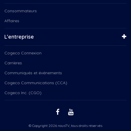
NousTV Mauricie
NousTV Valleyfield
Consommateurs
Olympiques
Affaires
Opération Nez Rouge
Orchestre Philharmonique
PADD-E
L'entreprise
Pat Brisson
Pierre-Yves McSween
Cogeco Connexion
Politique
Carrières
Popote roulante
Prachute horizon
Communiqués et événements
Programmation des Fêtes, La...
Cogeco Communications (CCA)
Programmation des Fêtes, Tam...
Programmation des Fêtes, Un...
Cogeco Inc. (CGO)
Programmation des Fêtes,...
Projet personnel
Projet pilote
Projet-pilote
© Copyright 2026 nousTV, tous droits réservés
Punkstock 2019