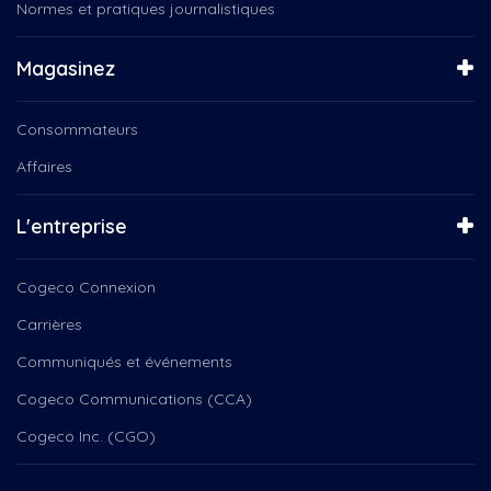
Connecté Valleyfield
Normes et pratiques journalistiques
Ensemble vocal Les Voix Libres
Connecté Vallleyfield
Ensemble vocal Voix Libres
Coops d’habitation
Entre Nous
Magasinez
Course
Espace Yoga
Crèches de Noël
Famille avisée
Consommateurs
Csn
Gribouille Bouille
Culturel
Affaires
Histoires de militance
Cégeps en Spectacle
Instinct canin
Daniel Landry
J'aimerais savoir
L'entreprise
Deny Cloutier
J'lève mon verre
Droits
L'Humain derrière l'artiste
Cogeco Connexion
Débat électoral
L'HUMAIN DERRIÈRE L'RTISTE
Elvis Stojko
Carrières
L'Instant podium
Environnement
La boîte à chansons
Communiqués et événements
Famille
La Féérie de Noël
Femmes
Cogeco Communications (CCA)
La Médiathèque
Festival des arts de...
La Quête du Par
Cogeco Inc. (CGO)
Fondation
La Tablée Locale
Fondation EBSF
La Tête dans les nuances