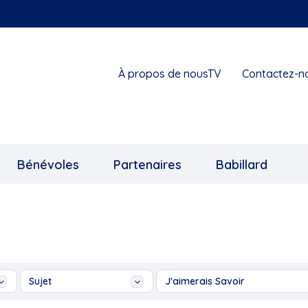
À propos de nousTV
Contactez-n
Bénévoles
Partenaires
Babillard
Sujet
J'aimerais Savoir
Académie sportive du
A la ressource