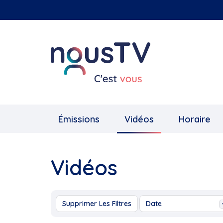
Aller
au
contenu
principal
Émissions
Vidéos
Horaire
Vidéos
Supprimer Les Filtres
Date
Aujourd'hui