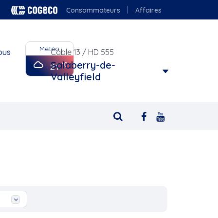
Consommateurs
Affaires
Météo
ous
Câble 13 / HD 555
Salaberry-de-
21
Valleyfield