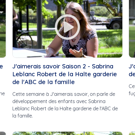
Cinéma du complexe
Ensemble vocal Voix Libr
Citrouilles
Entre Nous
Collège de Valleyfield
Espace Yoga
Connecté Valleyfield
Famille avisée
Connecté Vallleyfield
Gribouille Bouille
Coops d’habitation
Histoires de militance
Course
Instinct canin
Crèches de Noël
J'aimerais savoir
Csn
J'lève mon verre
ne
J'aimerais savoir Saison 2 - Sabrina
J'
Culturel
L'Humain derrière l'artist
Leblanc Robert de la Halte garderie
de
Cégeps en Spectacle
L'HUMAIN DERRIÈRE L'RTI
de l'ABC de la famille
Daniel Landry
L'Instant podium
Ce
ene
Deny Cloutier
La boîte à chansons
fu
Cette semaine à J'aimerais savoir, on parle de
Droits
La Féérie de Noël
développement des enfants avec Sabrina
Débat électoral
La Médiathèque
Leblanc Robert de la Halte garderie de l'ABC de
Elvis Stojko
La Quête du Par
la famille.
Environnement
La Tablée Locale
Famille
La Tête dans les nuances