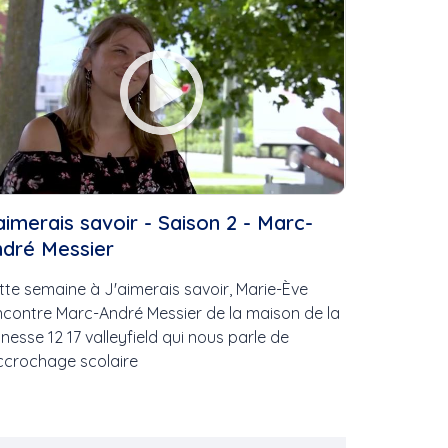
ire
aimerais savoir - Saison 2 - Marc-
de...
ndré Messier
les
tte semaine à J'aimerais savoir, Marie-Ève
..
ncontre Marc-André Messier de la maison de la
unesse 12 17 valleyfield qui nous parle de
ccrochage scolaire