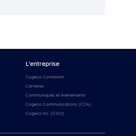
..
...
ille
...
r
L'entreprise
d
Cogeco Connexion
Carrières
Communiqués et événements
Cogeco Communications (CCA)
e,...
7
Cogeco Inc. (CGO)