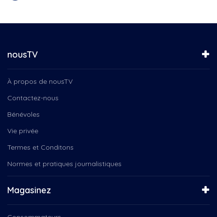
Soirées Découvertes
L'orée des champs
Spectacle de Noël avec le...
Le magicien des couleurs
Spectacle du groupe vocal...
Le Québec connecté
Spectacle musical Neige
Les Amis de la chanson de...
Symphonie de Drummondville
nousTV
Les Braves de Valleyfield
Tam Ti Delam : Humain
Lettrage
Tam Ti Delam : La boîte de...
Livre, auteur, littérature,...
À propos de nousTV
Tel Quel
Magicien des couleurs
Un Noël emballant
Contactez-nous
Magie des Fêtes
Un patrimoine à découvrir
Marie Claudel
Bénévoles
Visite guidée - Valleyfield
Mario Bélanger, Serge-Yvan...
Vivre Valleyfield
Vie privée
MBA
À la découverte de la...
Termes et Conditons
Microbrasserie le lion bleu
Ça bouge en région
Moisson Sud-Ouest
Normes et pratiques journalistiques
Ça Roule.tv
MUSO
École de musique de La Baie,...
Musée
Élections municipales 2017
Magasinez
Mélanie Calvé
Émission spéciale
NousTV
Équilibre tes relations
Consommateurs