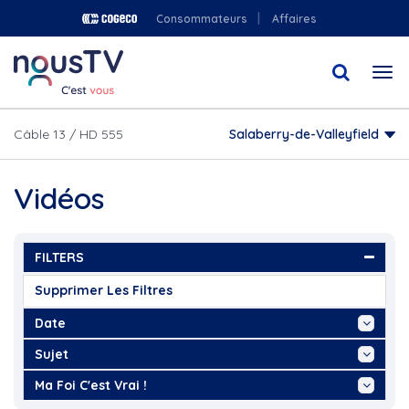
Aller
Consommateurs
Affaires
au
contenu
Togg
principal
navi
Câble 13 / HD 555
Salaberry-de-Valleyfield
Vidéos
FILTERS
Supprimer Les Filtres
Date
Aujourd'hui
Sujet
Cette Semaine
Académie sportive du Noir et...
Ma Foi C'est Vrai !
Ce Mois
Arbre de Noël