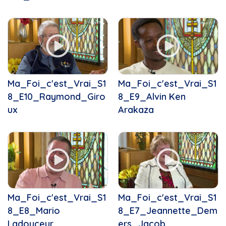
Connecté Valleyfield
Ensemble vocal Les Voix Libres
Connecté Vallleyfield
Ensemble vocal Voix Libres
Coops d’habitation
Entre Nous
Course
Espace Yoga
Crèches de Noël
Famille avisée
Csn
Gribouille Bouille
Culturel
Histoires de militance
Ma_Foi_c'est_Vrai_S1
Ma_Foi_c'est_Vrai_S1
Cégeps en Spectacle
Instinct canin
8_E10_Raymond_Giro
8_E9_Alvin Ken
Daniel Landry
J'aimerais savoir
ux
Arakaza
Deny Cloutier
J'lève mon verre
Droits
L'Humain derrière l'artiste
Débat électoral
L'HUMAIN DERRIÈRE L'RTISTE
Elvis Stojko
L'Instant podium
Environnement
La boîte à chansons
Famille
La Féérie de Noël
Femmes
La Médiathèque
Festival des arts de...
Ma_Foi_c'est_Vrai_S1
Ma_Foi_c'est_Vrai_S1
La Quête du Par
Fondation
8_E8_Mario
8_E7_Jeannette_Dem
La Tablée Locale
Fondation EBSF
Ladouceur
ers_Jacob
La Tête dans les nuances