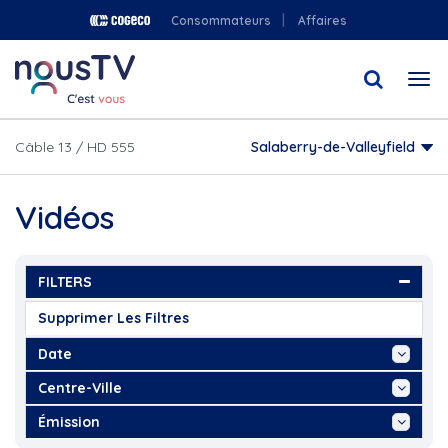
Aller
Consommateurs
Affaires
au
contenu
Togg
principal
navi
Câble 13 / HD 555
Salaberry-de-Valleyfield
Vidéos
FILTERS
Supprimer Les Filtres
Date
Aujourd'hui
Centre-Ville
Cette Semaine
Académie sportive du Noir et...
Émission
Ce Mois
Arbre de Noël