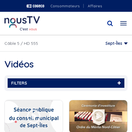
Aller
Consommateurs
Affaires
au
contenu
Togg
principal
navi
Câble 5 / HD 555
Sept-Îles
Vidéos
FILTERS