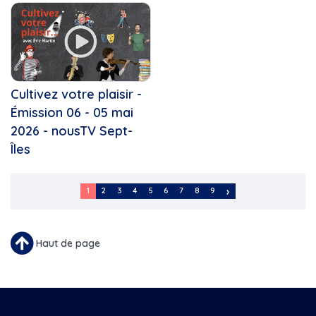
Cultivez votre plaisir -
Émission 06 - 05 mai
2026 - nousTV Sept-
Îles
Pagination
1
2
3
4
5
6
7
8
9
Page
Page
Page
Page
Page
Page
Page
Page
Page
Courante
Haut de page