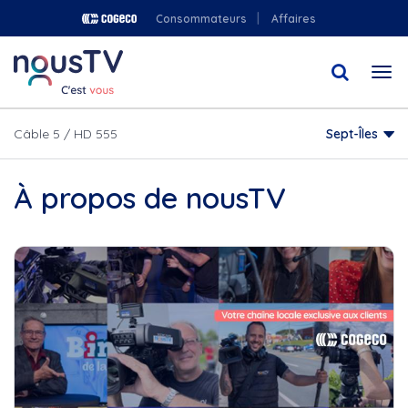
Aller
Consommateurs
Affaires
au
contenu
Togg
principal
navi
Câble 5 / HD 555
Sept-Îles
À propos de nousTV