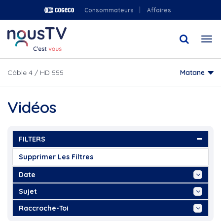
Aller
Consommateurs
Affaires
au
contenu
Togg
principal
navi
Câble 4 / HD 555
Matane
Vidéos
FILTERS
Supprimer Les Filtres
Date
Aujourd'hui
Sujet
Cette Semaine
"Information culinaire, Art...
Raccroche-Toi
Ce Mois
"NousTV, Connecté Rimouski,...