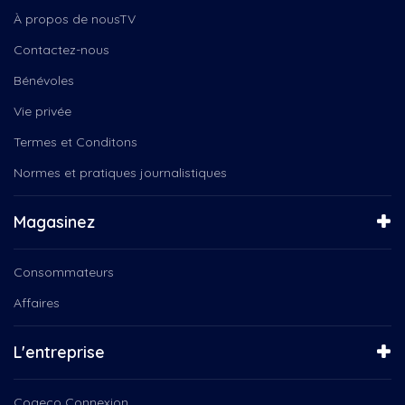
Chocolaterie au coeur fondant
Fun regarder films
À propos de nousTV
Chorales
Gribouille Bouille
Cinéma du complexe
Contactez-nous
Gym pas gym j'y vais !
Clara Boulianne
Instinct canin
Bénévoles
Clown
Kamishibaï
Coeur, Joie et Soleil
Vie privée
Kiro le clown
Cogeco
L'Art culinaire est dans le...
Termes et Conditons
Comportementalisme animal
La boîte à chansons
Normes et pratiques journalistiques
Connecté Matane
La Féérie de Noël
Coops d’habitation
La Médiathèque
Crèches de Noël
Magasinez
La Tête dans les nuances
Csn
La veillée des Dufour
Daniel Landry
La Virée Cogeco avec...
Consommateurs
Denise Gentil
Le 150e du Canada
Affaires
Dentiste
Le Choeur Pro-Musica
Deny Cloutier
Le magicien des couleurs
Duo
L'entreprise
Le Noël des aînés
Député
Le Québec connecté
Entrainement, santé, caopsule
Le Québec Connecté...
Cogeco Connexion