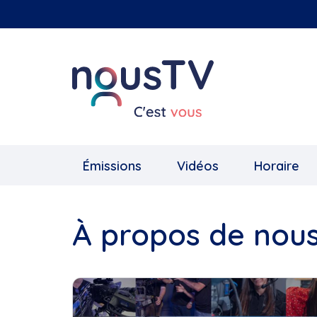
Aller
au
contenu
principal
Émissions
Vidéos
Horaire
À propos de nou