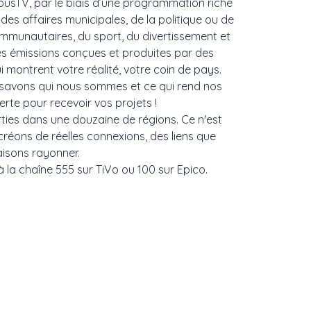
 nousTV, par le biais d’une programmation riche
des affaires municipales, de la politique ou de
ommunautaires, du sport, du divertissement et
es émissions conçues et produites par des
 montrent votre réalité, votre coin de pays.
s savons qui nous sommes et ce qui rend nos
urs ouverte pour recevoir vos projets !
ties dans une douzaine de régions. Ce n'est
réons de réelles connexions, des liens que
s et que nous faisons rayonner.
haîne 555 sur TiVo ou 100 sur Epico.