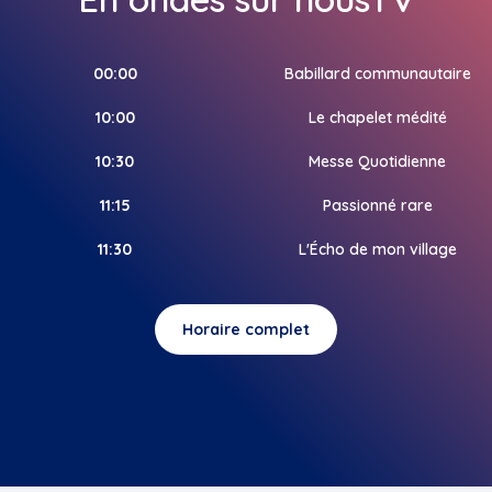
00:00
Babillard communautaire
10:00
Le chapelet médité
10:30
Messe Quotidienne
11:15
Passionné rare
11:30
L'Écho de mon village
Horaire complet