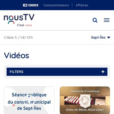
Aller
Consommateurs
Affaires
au
contenu
Togg
principal
navi
Câble 5 / HD 555
Sept-Îles
Vidéos
FILTERS