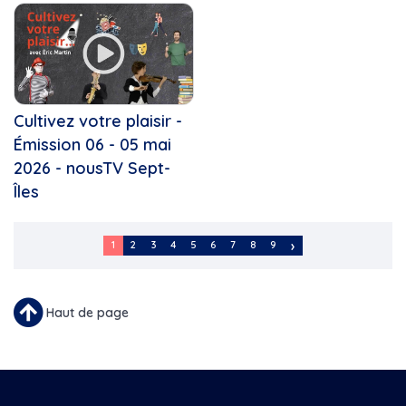
Cultivez votre plaisir -
Émission 06 - 05 mai
2026 - nousTV Sept-
Îles
Pagination
1
2
3
4
5
6
7
8
9
Page
Page
Page
Page
Page
Page
Page
Page
Page
Courante
Haut de page