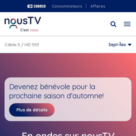
Aller
Consommateurs
Affaires
au
contenu
Togg
principal
navi
Câble 5 / HD 555
Sept-Îles
Devenez bénévole pour la
prochaine saison d'automne!
Plus de détails
En ondes sur nousTV