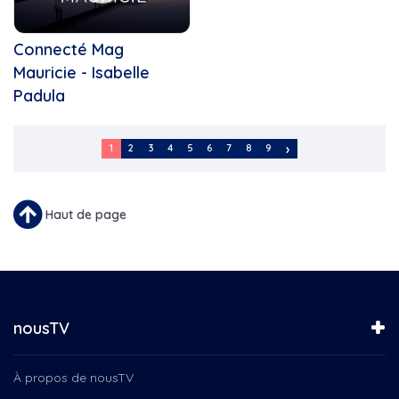
Connecté Mag
Mauricie - Isabelle
Padula
Pagination
1
2
3
4
5
6
7
8
9
Page
Page
Page
Page
Page
Page
Page
Page
Page
Courante
Haut de page
nousTV
À propos de nousTV