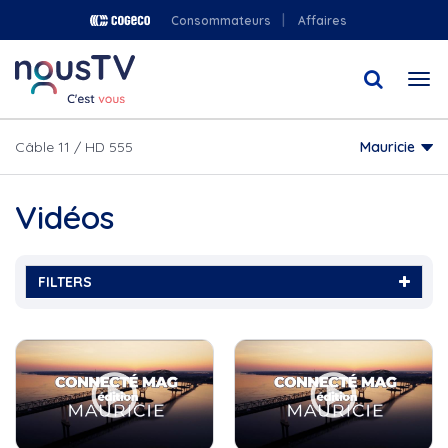
Aller
Consommateurs
Affaires
au
contenu
Togg
principal
navi
Câble 11 / HD 555
Mauricie
Vidéos
FILTERS