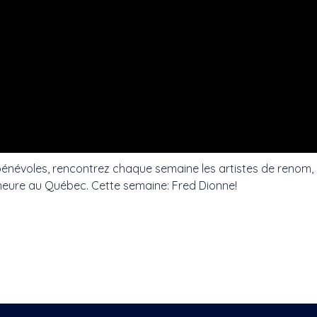
énévoles, rencontrez chaque semaine les artistes de renom, 
l'heure au Québec. Cette semaine: Fred Dionne!