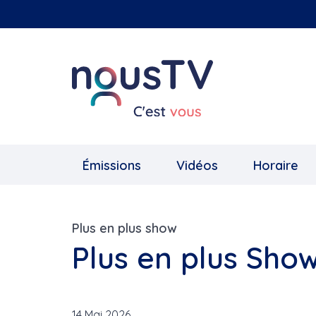
Aller
au
contenu
principal
Émissions
Vidéos
Horaire
Plus en plus show
Plus en plus Show
14 Mai 2026