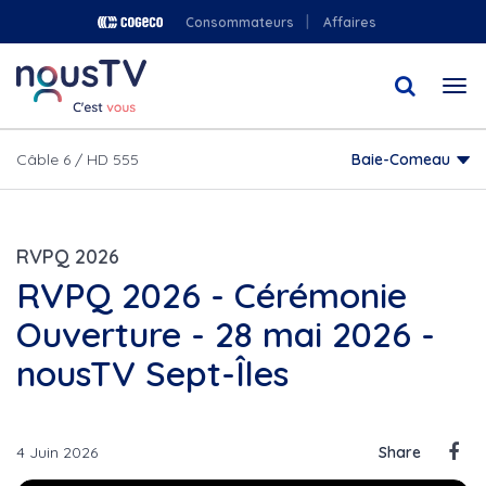
Aller
Consommateurs
Affaires
au
contenu
Togg
principal
navi
Câble 6 / HD 555
Baie-Comeau
RVPQ 2026
RVPQ 2026 - Cérémonie
Ouverture - 28 mai 2026 -
nousTV Sept-Îles
4 Juin 2026
Share