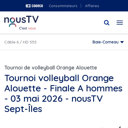
Aller
Consommateurs
Affaires
au
contenu
Togg
principal
navi
Câble 6 / HD 555
Baie-Comeau
Tournoi de volleyball Orange Alouette
Tournoi volleyball Orange
Alouette - Finale A hommes
- 03 mai 2026 - nousTV
Sept-Îles